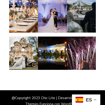
@Copyright 2023 Chic Lite | Desarrollado por
Rara
ES
Themes
.Funciona con
WordPress
.